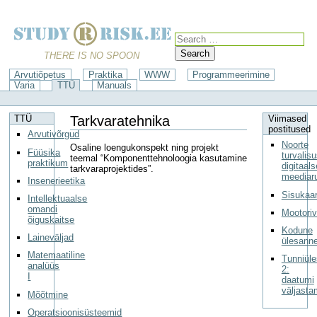
Search
THERE IS NO SPOON
Arvutiõpetus
Praktika
WWW
Programmeerimine
Varia
TTÜ
Manuals
Tarkvaratehnika
TTÜ
Viimased
postitused
Arvutivõrgud
Noorte
Osaline loengukonspekt ning projekt
Füüsika
turvalis
teemal “Komponenttehnoloogia kasutamine
praktikum
digitaal
tarkvaraprojektides”.
meediar
Insenerieetika
Sisukaar
Intellektuaalse
omandi
Mootori
õiguskaitse
Kodune
Laineväljad
ülesann
Matemaatiline
Tunniül
analüüs
2:
I
daatumi
väljasta
Mõõtmine
Operatsioonisüsteemid