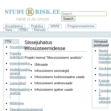
Search
THERE IS NO SPOON
Arvutiõpetus
Praktika
WWW
Programmeerimine
Varia
TTÜ
Manuals
Sissejuhatus
TTÜ
Viimased
postitused
Arvutivõrgud
infosüsteemidesse
Noorte
Füüsika
turvalis
praktikum
Projekt teemal “Messisüsteemi analüüs”:
digitaal
meediar
Insenerieetika
Üldvaade
Sisukaar
Intellektuaalse
Infosüsteemi eesmärgid
omandi
Mootori
õiguskaitse
Infosüsteemi funktsionaalne vaade
Kodune
Laineväljad
Infosüsteemi andmevaade
ülesann
Matemaatiline
Infosüsteemi ajaline vaade
Tunniül
analüüs
2:
I
daatumi
väljasta
Mõõtmine
Operatsioonisüsteemid