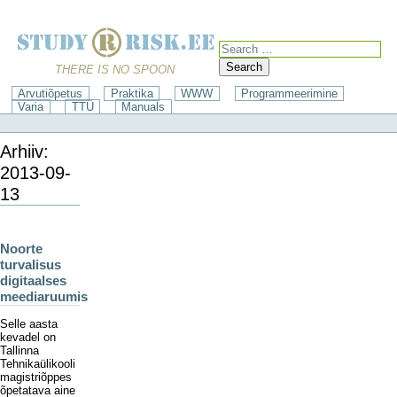
Search
THERE IS NO SPOON
Arvutiõpetus
Praktika
WWW
Programmeerimine
Varia
TTÜ
Manuals
Arhiiv:
2013-09-
13
Noorte
turvalisus
digitaalses
meediaruumis
Selle aasta
kevadel on
Tallinna
Tehnikaülikooli
magistriõppes
õpetatava aine