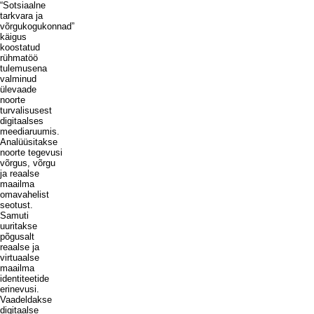
“Sotsiaalne
tarkvara ja
võrgukogukonnad”
käigus
koostatud
rühmatöö
tulemusena
valminud
ülevaade
noorte
turvalisusest
digitaalses
meediaruumis.
Analüüsitakse
noorte tegevusi
võrgus, võrgu
ja reaalse
maailma
omavahelist
seotust.
Samuti
uuritakse
põgusalt
reaalse ja
virtuaalse
maailma
identiteetide
erinevusi.
Vaadeldakse
digitaalse